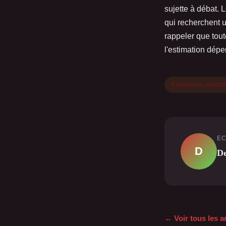
sujette à débat. 
qui recherchent un
rappeler que tout
l'estimation dépe
Estimation immobi
EC
D
De
← Voir tous les a