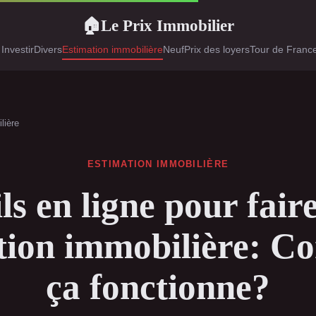
Le Prix Immobilier
🏠
 Investir
Divers
Estimation immobilière
Neuf
Prix des loyers
Tour de France
lière
ESTIMATION IMMOBILIÈRE
ls en ligne pour fair
tion immobilière: 
ça fonctionne?