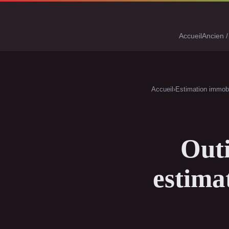
Accueil
Ancien /
Accueil
›
Estimation immobi
Outi
estima