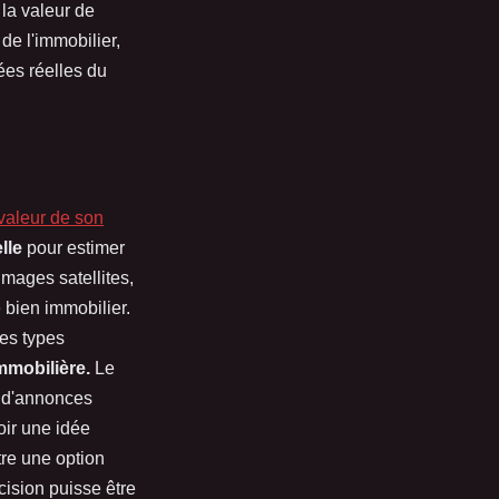
la valeur de
 de l'immobilier,
ées réelles du
 valeur de son
elle
pour estimer
images satellites,
 bien immobilier.
res types
mmobilière.
Le
s d'annonces
oir une idée
tre une option
cision puisse être