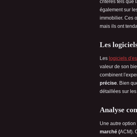
critères tels que
également sur les
immobilier. Ces ou
mais ils ont tend
Les logicie
Les
logiciels d'e
valeur de son bi
combinent l'expe
précise
. Bien qu
détaillées sur les
Analyse co
Une autre option 
marché (
ACM). C