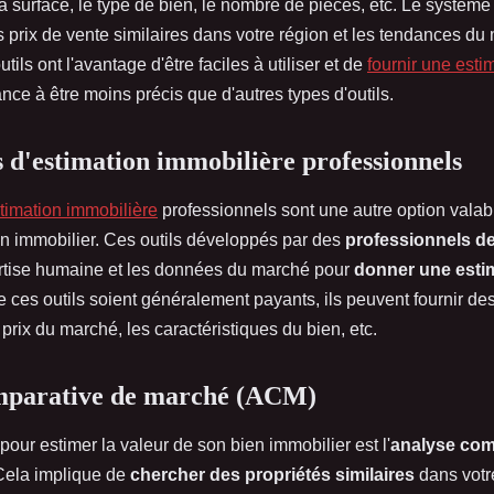
 la surface, le type de bien, le nombre de pièces, etc. Le système
 prix de vente similaires dans votre région et les tendances du
tils ont l'avantage d'être faciles à utiliser et de
fournir une esti
ance à être moins précis que d'autres types d'outils.
ls d'estimation immobilière professionnels
stimation immobilière
professionnels sont une autre option valab
en immobilier. Ces outils développés par des
professionnels de
rtise humaine et les données du marché pour
donner une esti
e ces outils soient généralement payants, ils peuvent fournir de
 prix du marché, les caractéristiques du bien, etc.
mparative de marché (ACM)
pour estimer la valeur de son bien immobilier est l'
analyse com
ela implique de
chercher des propriétés similaires
dans votre