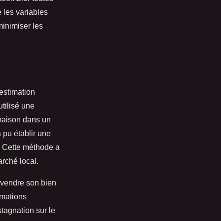
 les variables
inimiser les
estimation
tilisé une
 maison dans un
a pu établir une
s. Cette méthode a
rché local.
 vendre son bien
imations
stagnation sur le