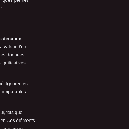
amiques permet
r.
estimation
a valeur d'un
 des données
ignificatives
é. Ignorer les
s comparables
ur, tels que
ier. Ces éléments
 le processus