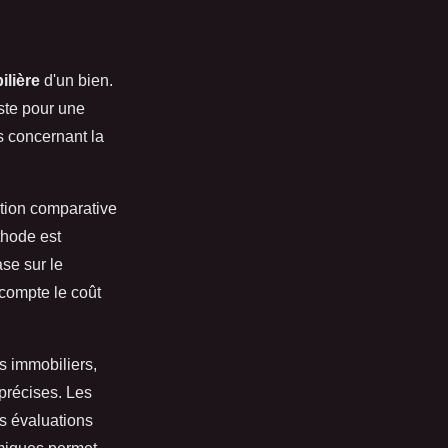
ilière
d'un bien.
uste pour une
s concernant la
ation comparative
thode est
ase sur le
 compte le coût
s immobiliers,
précises. Les
s évaluations