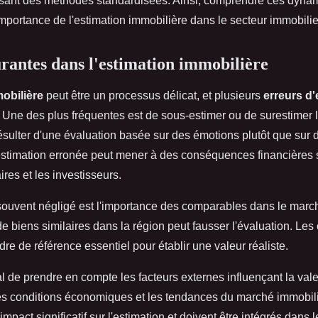
ilisant des méthodes standardisées. Ainsi, comprendre ces dyn
mportance de l'estimation immobilière dans le secteur immobilie
rantes dans l'estimation immobilière
obilière
peut être un processus délicat, et plusieurs
erreurs d'
 Une des plus fréquentes est de sous-estimer ou de surestimer l
résulter d'une évaluation basée sur des émotions plutôt que sur
estimation erronée peut mener à des conséquences financières s
ires et les investisseurs.
souvent négligé est l'importance des comparables dans le march
e biens similaires dans la région peut fausser l'évaluation. Le
dre de référence essentiel pour établir une valeur réaliste.
ial de prendre en compte les facteurs externes influençant la vale
es conditions économiques et les tendances du marché immobil
impact significatif sur l'estimation et doivent être intégrés dans