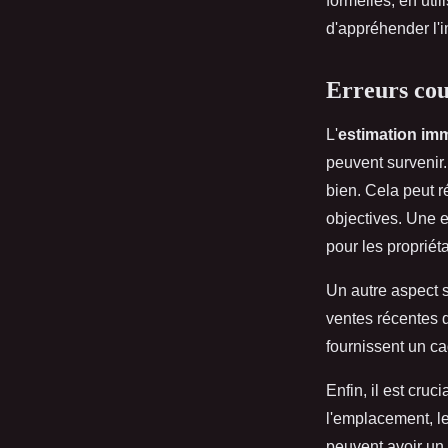
formelles, en ut
d'appréhender l'i
Erreurs cou
L'
estimation imm
peuvent survenir.
bien. Cela peut 
objectives. Une 
pour les propriéta
Un autre aspect 
ventes récentes d
fournissent un ca
Enfin, il est cruc
l'emplacement, l
peuvent avoir un 