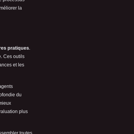
méliorer la
res pratiques
.
e. Ces outils
ances et les
agents
ofondie du
 mieux
valuation plus
assembler toutes