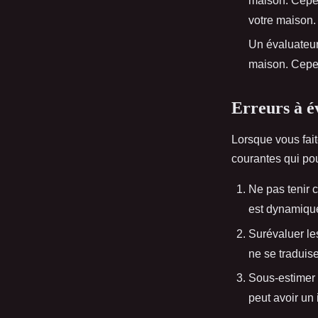
maison. Cepen
votre maison.
Un évaluateur
maison. Cepen
Erreurs à év
Lorsque vous fai
courantes qui pou
Ne pas tenir 
est dynamique 
Surévaluer l
ne se traduis
Sous-estimer 
peut avoir un 