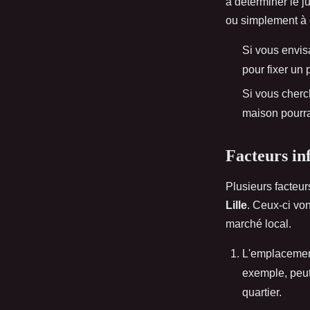
à déterminer le j
ou simplement à c
Si vous envi
pour fixer un p
Si vous cherch
maison pourra
Facteurs in
Plusieurs facteur
Lille
. Ceux-ci von
marché local.
L'emplacement
exemple, peu
quartier.