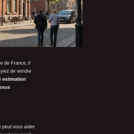
e de France, il
yiez de vendre
ne
estimation
ssus
e peut vous aider