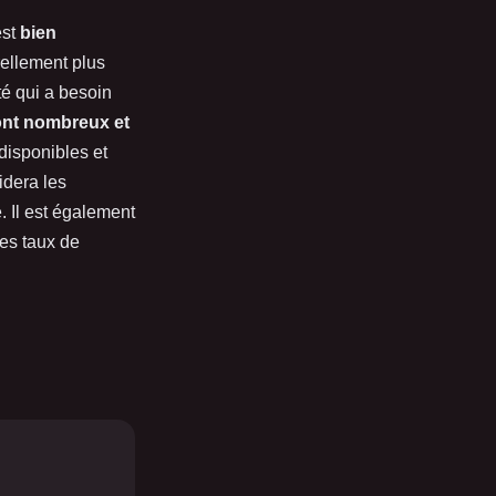
est
bien
ellement plus
té qui a besoin
sont nombreux et
 disponibles et
idera les
e. Il est également
les taux de