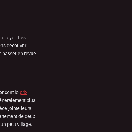
 du loyer. Les
ons découvrir
 passer en revue
uencent le
prix
 généralement plus
èce jointe leurs
partement de deux
n petit village.