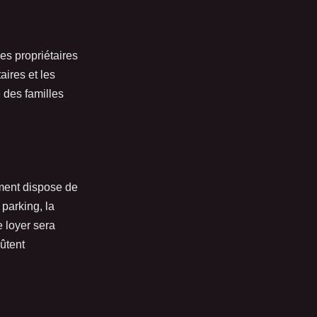
Les propriétaires
aires et les
 des familles
ement dispose de
 parking, la
e loyer sera
ûtent