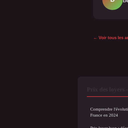
De
← Voir tous les ar
Prix des loyers
Comprendre l'évoluti
France en 2024
Prix loyer lyon : dé