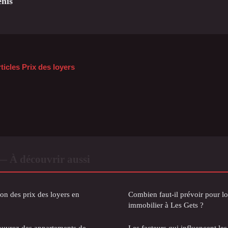
nis
ticles Prix des loyers
 — À découvrir aussi
on des prix des loyers en
Combien faut-il prévoir pour l
immobilier à Les Gets ?
couvrez des appartements de
Les facteurs qui influencent les