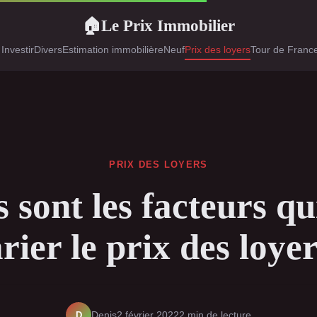
Le Prix Immobilier
🏠
 Investir
Divers
Estimation immobilière
Neuf
Prix des loyers
Tour de France
PRIX DES LOYERS
 sont les facteurs qu
rier le prix des loye
D
Denis
2 février 2022
2 min de lecture