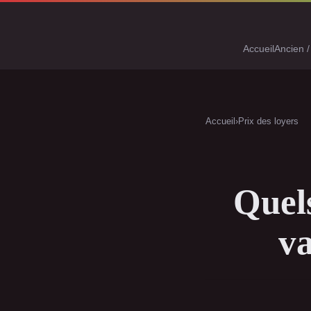
Accueil
Ancien /
Accueil
›
Prix des loyers
Quels
va