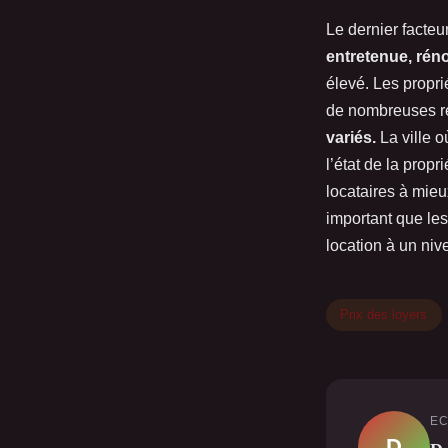
Le dernier facteur 
entretenue, rén
élevé. Les propri
de nombreuses r
variés.
La ville o
l’état de la prop
locataires à mieux
important que les
location à un niv
Prix des loyers
EC
D