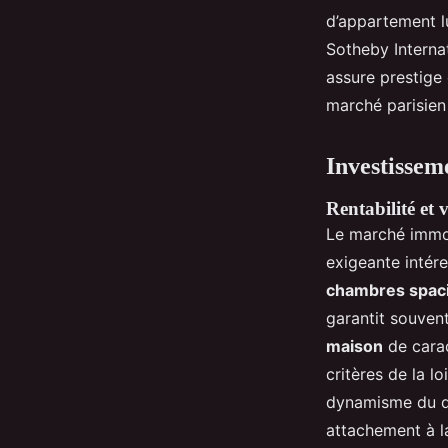
d’appartement lu
Sotheby Interna
assure prestige
marché parisien 
Investisseme
Rentabilité et 
Le marché immo
exigeante intére
chambres spac
garantit souven
maison
de cara
critères de la lo
dynamisme du qu
attachement à la