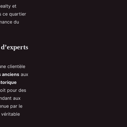
ealty et
 ce quartier
rmance du
 d’experts
ne clientèle
 anciens
aux
storique
oit pour des
ndant aux
enue par le
 véritable