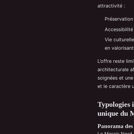
attractivité :
Préservation
Accessibilit
Vie culturell
en valorisant
L’offre reste li
architecturale a
soignées et une 
et le caractère 
Typologies 
unique du 
Panorama des bi
Le Marais Nord 