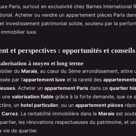
xe Paris, surtout en exclusivité chez Barnes International R
tional. Acheter ou vendre un appartement pièces Paris dans
 et investissement patrimonial solide, soutenu par la perfo
immobilier luxe.
nt et perspectives : opportunités et conseils
valorisation à moyen et long terme
bilier du
Marais
, au cœur du 3ème arrondissement, attire u
ssée par l’
appartement luxe
et la rareté des
appartements
ieuses
. Acheter un
appartement Paris
dans ce
quartier hi
t une
valorisation fiable
grâce à la forte demande, que ce s
ctère, un
hotel particulier
, ou un
appartement pièces
répo
i
Carrez
. La rentabilité immobilière dans le
Marais
est sout
artier, les rénovations respectueuses du patrimoine, et un
 vie de quartier.