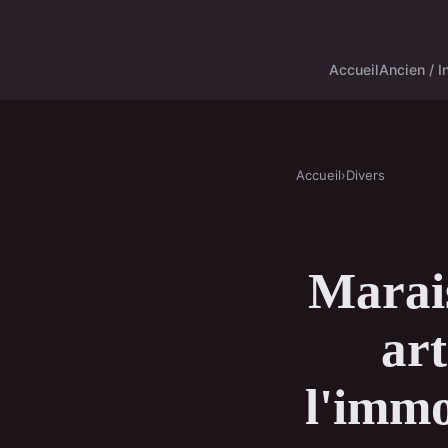
Accueil
Ancien / I
Accueil
›
Divers
Marais
art
l'immo