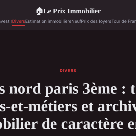
Le Prix Immobilier
🏠
nvestir
Divers
Estimation immobilière
Neuf
Prix des loyers
Tour de Fran
DIVERS
 nord paris 3ème : 
s-et-métiers et archi
bilier de caractère e