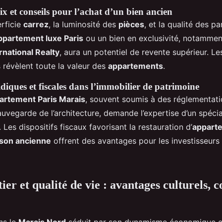
ix et conseils pour l’achat d’un bien ancien
erficie
carrez
, la luminosité des
pièces
, et la qualité des 
ppartement luxe Paris
ou un bien en exclusivité, notammen
rnational Realty
, aura un potentiel de revente supérieur. L
 révèlent toute la valeur des
appartements
.
ridiques et fiscales dans l’immobilier de patrimoine
artement Paris Marais
, souvent soumis à des réglementati
uvegarde de l’architecture, demande l’expertise d’un spécia
. Les dispositifs fiscaux favorisant la restauration d’
appart
son ancienne
offrent des avantages pour les investisseurs 
ier et qualité de vie : avantages culturels,
ns le
Marais Nord
séduit par son dynamisme économique et 