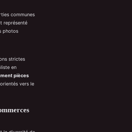
parties communes
t représenté
es photos
ons strictes
liste en
ement pièces
orientés vers le
 commerces
la diversité de