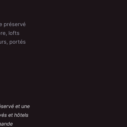
me préservé
re, lofts
urs, portés
éservé et une
vés et hôtels
emande