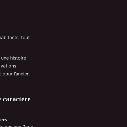
habitants, tout
 une histoire
ovations
 pour l’ancien
e caractère
ers
s anciens Paris,