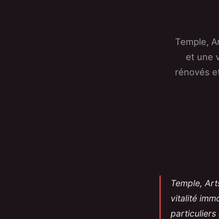
Temple, Ar
et une v
rénovés et
Temple, Art
vitalité imm
particuliers