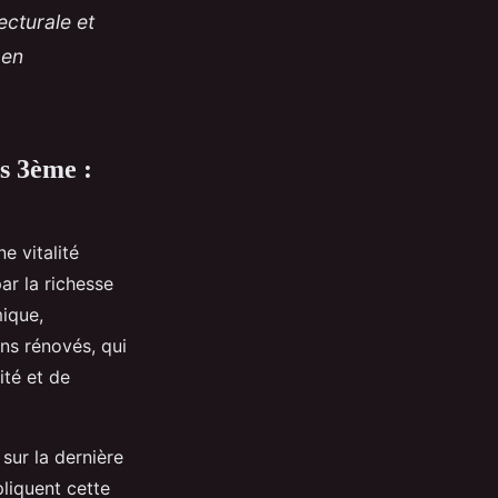
ecturale et
 en
s 3ème :
e vitalité
ar la richesse
mique,
ns rénovés, qui
ité et de
sur la dernière
pliquent cette