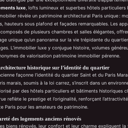
ements luxe
, lofts lumineux et superbes hôtels particuliers
bilier révèle un patrimoine architectural Paris unique : mo
s, hauteurs sous plafond et façades remarquables. Les ap
 composés de plusieurs chambres et salles élégantes, offren
étage unique qu’un panorama sur la vie trépidante du quartie
ges. L’immobilier luxe y conjugue histoire, volumes généreu
nonymes de valorisation patrimoine immobilier pérenne.
architecture historique sur l’identité du quartier
ncienne façonne l’identité du quartier Saint et du Paris Mar
s marais, soumis à la loi carrez, s’inscrit dans un environ
orisé par des hôtels particuliers et bâtiments historiques 
e reflète le prestige et l’originalité, renforçant l’attractivit
e Paris pour les amateurs de patrimoine.
areté des logements anciens rénovés
des biens rénovés, leur confort et leur charme expliquent l