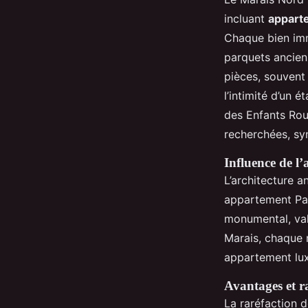
incluant
appart
Chaque bien immo
parquets ancien
pièces, souvent
l’intimité d’un 
des Enfants Rou
recherchées, sy
Influence de l’
L’architecture a
appartement Pari
monumental, val
Marais, chaque ru
appartement lux
Avantages et r
La raréfaction 