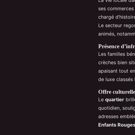
ses commerces d
chargé d’histoir
Le secteur rego
animés, notamm
Présence d’infr
Les familles bén
crèches bien sit
apaisant tout e
de luxe classés 
Offre culturell
Le
quartier
bril
quotidien, soul
adresses emblé
Enfants Rouge