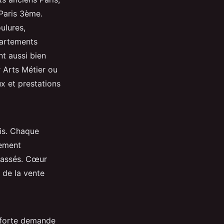
 Paris 3ème.
ulures,
partements
t aussi bien
r Arts Métier ou
x et prestations
ais. Chaque
nement
classés. Cœur
é de la vente
a forte demande