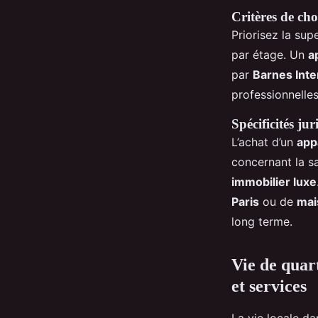
Critères de cho
Priorisez la sup
par étage. Un
a
par
Barnes Inte
professionnelles
Spécificités ju
L’achat d’un
app
concernant la sa
immobilier luxe
Paris
ou de
mai
long terme.
Vie de quart
et services
La vie locale da